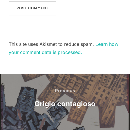
This site uses Akismet to reduce spam.
Learn how
your comment data is processed.
Post
navigation
Previous
Previous
Grigio contagioso