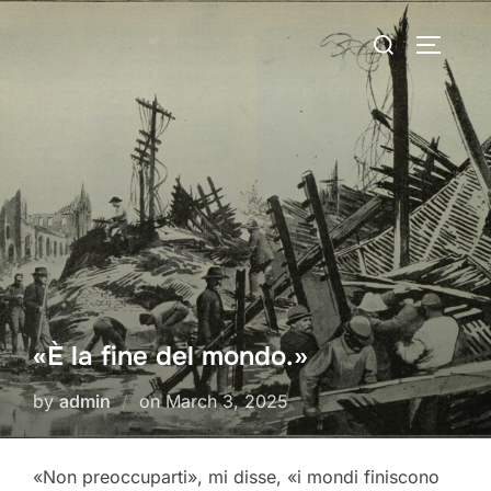
Skip
Search
to
TOGGLE
for:
content
«È la fine del mondo.»
Posted
by
admin
on
March 3, 2025
on
«Non preoccuparti», mi disse, «i mondi finiscono