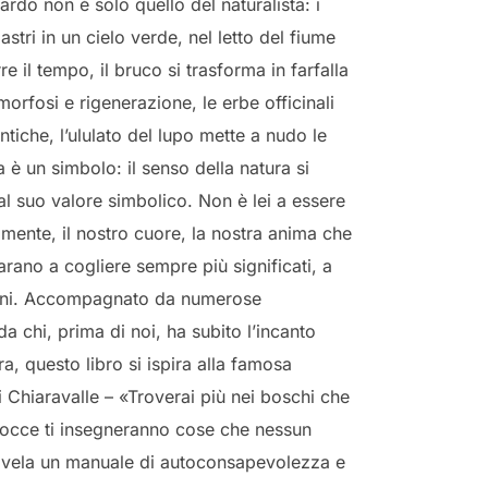
uardo non è solo quello del naturalista: i
astri in un cielo verde, nel letto del fiume
e il tempo, il bruco si trasforma in farfalla
orfosi e rigenerazione, le erbe officinali
tiche, l’ululato del lupo mette a nudo le
 è un simbolo: il senso della natura si
al suo valore simbolico. Non è lei a essere
 mente, il nostro cuore, la nostra anima che
ano a cogliere sempre più significati, a
doni. Accompagnato da numerose
 da chi, prima di noi, ha subito l’incanto
ra, questo libro si ispira alla famosa
Chiaravalle – «Troverai più nei boschi che
le rocce ti insegneranno cose che nessun
 rivela un manuale di autoconsapevolezza e