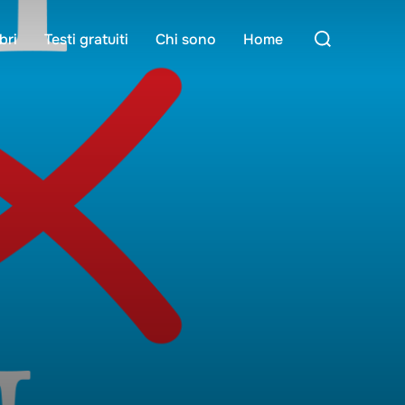
Search
bri
Testi gratuiti
Chi sono
Home
for: