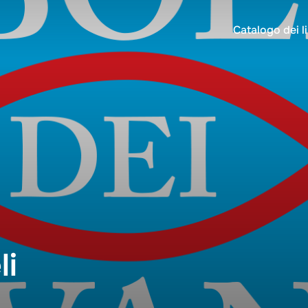
Catalogo dei li
li